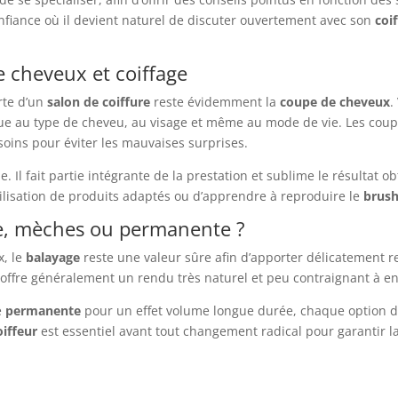
nfiance où il devient naturel de discuter ouvertement avec son
coi
e cheveux et coiffage
rte d’un
salon de coiffure
reste évidemment la
coupe de cheveux
.
que au type de cheveu, au visage et même au mode de vie. Les cou
oins pour éviter les mauvaises surprises.
le. Il fait partie intégrante de la prestation et sublime le résultat 
tilisation de produits adaptés ou d’apprendre à reproduire le
brush
age, mèches ou permanente ?
x, le
balayage
reste une valeur sûre afin d’apporter délicatement re
offre généralement un rendu très naturel et peu contraignant à en
e
permanente
pour un effet volume longue durée, chaque option di
oiffeur
est essentiel avant tout changement radical pour garantir l