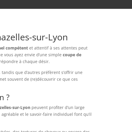
hazelles-sur-Lyon
nel compétent
et attentif à ses attentes peut
ue vous ayez envie d’une simple
coupe de
 répondre à chaque désir.
andis que d’autres préfèrent s’offrir une
et souvent de (re)découvrir ce que ces
n ?
zelles-sur-Lyon
peuvent profiter d’un large
réable et le savoir-faire individuel font qu’il
s styles, des textures de cheveux ou encore des