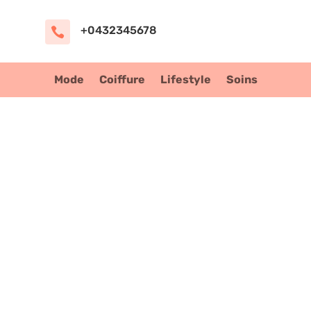
+0432345678

Mode
Coiffure
Lifestyle
Soins