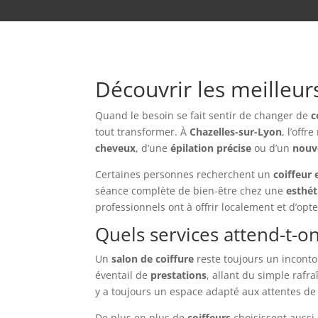
Découvrir les meilleur
Quand le besoin se fait sentir de changer de
c
tout transformer. À
Chazelles-sur-Lyon
, l’off
cheveux
, d’une
épilation précise
ou d’un
nouv
Certaines personnes recherchent un
coiffeur 
séance complète de bien-être chez une
esthét
professionnels ont à offrir localement et d’op
Quels services attend-t-on
Un
salon de coiffure
reste toujours un inconto
éventail de
prestations
, allant du simple rafr
y a toujours un espace adapté aux attentes de
De plus en plus de
coiffeurs
choisissent aussi 