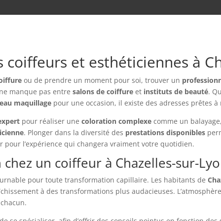
s coiffeurs et esthéticiennes à C
oiffure
ou de prendre un moment pour soi, trouver un
profession
re ne manque pas entre
salons de coiffure
et
instituts de beauté
. Q
eau maquillage
pour une occasion, il existe des adresses prêtes à
expert
pour réaliser une
coloration complexe
comme un balayage, t
icienne
. Plonger dans la diversité des
prestations disponibles
perm
ter pour l’expérience qui changera vraiment votre quotidien.
 chez un coiffeur à Chazelles-sur-Lyo
urnable pour toute transformation capillaire. Les habitants de
Cha
aîchissement à des transformations plus audacieuses. L’atmosphère ag
 chacun.
de se spécialiser, afin d’offrir des conseils pointus en fonction de