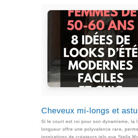
Cheveux mi-longs et astu
Si le court est roi pour son dynamisme, la 
longueur offre une polyvalence rare, perme
inspirations de créateurs tels que Stella