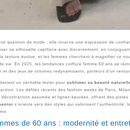
 une question de mode : elle incarne une expression de confia
enser sa silhouette capillaire avec discernement, en conjugua
 texture évolue, et les femmes cherchent à magnifier ce nouv
 de vie. En 2025, les tendances coiffure femme 60 ans se réi
ien et des jeux de volumes redynamisants, porteurs d’un renouv
 devient un véritable levier pour
sublimer sa beauté naturell
parition. Les défilés récents des fashion weeks de Paris, Mila
décontraction assumée et lignes épurées, offrant des pistes
senior
s’oriente vers des styles qui valorisent l’authenticité, l
sme.
mmes de 60 ans : modernité et entret