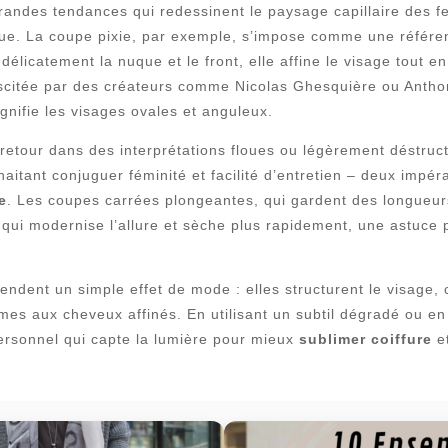
grandes tendances qui redessinent le paysage capillaire des 
étique. La coupe pixie, par exemple, s’impose comme une référe
élicatement la nuque et le front, elle affine le visage tout e
scitée par des créateurs comme Nicolas Ghesquière ou Anthon
nifie les visages ovales et anguleux.
d retour dans des interprétations floues ou légèrement déstruc
aitant conjuguer féminité et facilité d’entretien – deux impér
e
. Les coupes carrées plongeantes, qui gardent des longueurs 
el qui modernise l’allure et sèche plus rapidement, une astuce 
endent un simple effet de mode : elles structurent le visage,
mmes aux cheveux affinés. En utilisant un subtil dégradé ou en
personnel qui capte la lumière pour mieux
sublimer coiffure
et