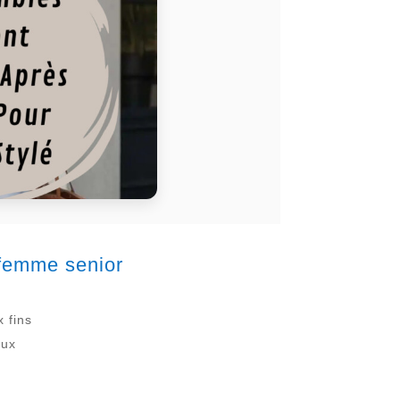
 femme senior
 fins
aux