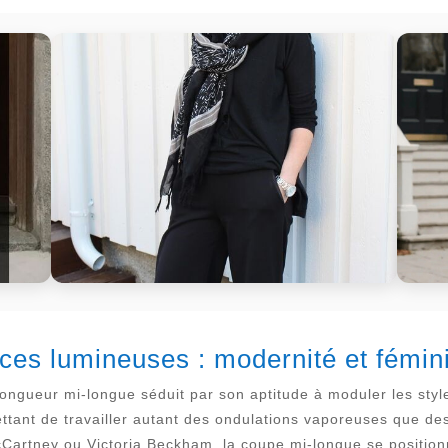
ces lumineuses : modernité et fémini
longueur mi-longue séduit par son aptitude à moduler les styl
ttant de travailler autant des ondulations vaporeuses que de
 McCartney ou Victoria Beckham, la coupe mi-longue se posit