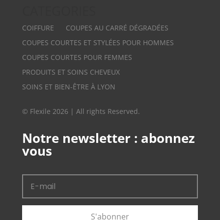
CATEGORIES
COIFFURE
COUPES AU CARRÉ DÉGRADÉES
COUPES COURTES ET STYLÉES POUR HOMMES
COUPES COURTES POUR FEMMES
PRODUITS ET SOINS CHEVEUX
SOINS ET BIEN-ÊTRE À LYON
© Flexile 2026 | All rights Reserved.
Notre newsletter : abonnez
vous
S'abonner