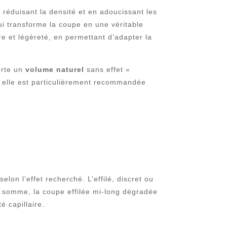
en réduisant la densité et en adoucissant les
qui transforme la coupe en une véritable
re et légèreté, en permettant d’adapter la
orte un
volume naturel
sans effet «
es, elle est particulièrement recommandée
lon l’effet recherché. L’effilé, discret ou
n somme, la coupe effilée mi-long dégradée
é capillaire.