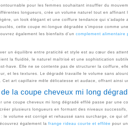
ontournable pour les femmes souhaitant insuffler du mouvemen
férentes longueurs, crée un volume naturel tout en affinant la 
 légère, un look élégant et une coiffure tendance qui s’adapte
u bouclés, cette coupe mi-longue dégradée s’impose comme une t
ouvrez également les bienfaits d’un
complement alimentaire 
ver un équilibre entre praticité et style est au cœur des atten
ent la fluidité, le naturel maîtrisé et une sophistication subtil
have. Elle ne se contente pas de structurer la coiffure, elle
uleur, et les textures. Le dégradé travaille le volume sans alour
n. Cet art capillaire mêle délicatesse et audace, offrant ainsi 
de la coupe cheveux mi long dégradé 
ur une coupe cheveux mi long dégradé effilé passe par une 
créer plusieurs longueurs en formant des niveaux successifs,
t : le volume est corrigé et rehaussé sans surcharge, ce qui o
. Découvrez également la
frange rideau courte et effilée
pour un 