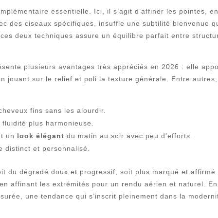
mplémentaire essentielle. Ici, il s’agit d’affiner les pointes, 
vec des ciseaux spécifiques, insuffle une subtilité bienvenue 
 ces deux techniques assure un équilibre parfait entre structu
ésente plusieurs avantages très appréciés en 2026 : elle app
en jouant sur le relief et poli la texture générale. Entre autr
heveux fins sans les alourdir.
 fluidité plus harmonieuse.
nt un
look élégant
du matin au soir avec peu d’efforts.
 distinct et personnalisé.
t du dégradé doux et progressif, soit plus marqué et affirmé se
 affinant les extrémités pour un rendu aérien et naturel. E
assurée, une tendance qui s’inscrit pleinement dans la modernit